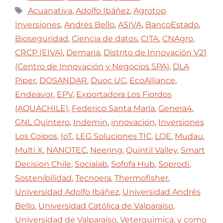
Acuanativa
,
Adolfo Ibáñez
,
Agrotop
Inversiones
,
Andrés Bello
,
ASIVA
,
BancoEstado
,
Bioseguridad
,
Ciencia de datos
,
CITA
,
CNAgro
,
CRCP (EIVA)
,
Demaria
,
Distrito de Innovación V21
(Centro de Innovación y Negocios SPA)
,
DLA
Piper
,
DOSANDAR
,
Duoc UC
,
EcoAlliance
,
Endeavor
,
EPV
,
Exportadora Los Fiordos
(AQUACHILE)
,
Federico Santa María
,
Genera4
,
GNL Quintero
,
Indemin
,
innovación
,
Inversiones
Los Coipos
,
IoT
,
LEG Soluciones TIC
,
LQE
,
Mudau
,
Multi X
,
NANOTEC
,
Neering
,
Quintil Valley
,
Smart
Decision Chile
,
Socialab
,
Sofofa Hub
,
Soprodi
,
Sostenibilidad
,
Tecnoera
,
Thermofisher
,
Universidad Adolfo Ibáñez
,
Universidad Andrés
Bello
,
Universidad Católica de Valparaíso
,
Universidad de Valparaíso
,
Veterquimica
,
y como