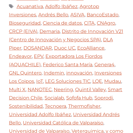
Acuanativa
,
Adolfo Ibáñez
,
Agrotop
Inversiones
,
Andrés Bello
,
ASIVA
,
BancoEstado
,
Bioseguridad
,
Ciencia de datos
,
CITA
,
CNAgro
,
CRCP (EIVA)
,
Demaria
,
Distrito de Innovación V21
(Centro de Innovación y Negocios SPA)
,
DLA
Piper
,
DOSANDAR
,
Duoc UC
,
EcoAlliance
,
Endeavor
,
EPV
,
Exportadora Los Fiordos
(AQUACHILE)
,
Federico Santa María
,
Genera4
,
GNL Quintero
,
Indemin
,
innovación
,
Inversiones
Los Coipos
,
IoT
,
LEG Soluciones TIC
,
LQE
,
Mudau
,
Multi X
,
NANOTEC
,
Neering
,
Quintil Valley
,
Smart
Decision Chile
,
Socialab
,
Sofofa Hub
,
Soprodi
,
Sostenibilidad
,
Tecnoera
,
Thermofisher
,
Universidad Adolfo Ibáñez
,
Universidad Andrés
Bello
,
Universidad Católica de Valparaíso
,
Universidad de Valparaíso
,
Veterquimica
,
y como