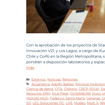
Con la aprobación de los proyectos de Star
Innovación V21; y Los Lagos, a cargo de K
Chile y Corfo en la Región Metropolitana, 
pondrán a disposición laboratorios y esp
más
Externos
,
Noticias
,
Regiones
Acuanativa
,
Adolfo Ibáñez
,
Agrotop Inversion
Ciencia de datos
,
CITA
,
CNAgro
,
CRCP (EIVA)
,
De
Negocios SPA)
,
DLA Piper
,
DOSANDAR
,
Duoc U
(AQUACHILE)
,
Federico Santa María
,
Genera4
,
G
IoT
,
LEG Soluciones TIC
,
LQE
,
Mudau
,
Multi X
,
NA