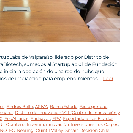
tupLabs de Valparaíso, liderado por Distrito de
uraBiotech, sumados al Startuplab.01 de Fundación
se inicia la operación de una red de hubs que
acios de interacción para emprendimientos …
Leer
es
,
Andrés Bello
,
ASIVA
,
BancoEstado
,
Bioseguridad
,
maria
,
Distrito de Innovación V21 (Centro de Innovación y
C
,
EcoAlliance
,
Endeavor
,
EPV
,
Exportadora Los Fiordos
NL Quintero
,
Indemin
,
innovación
,
Inversiones Los Coipos
,
NOTEC
,
Neering
,
Quintil Valley
,
Smart Decision Chile
,