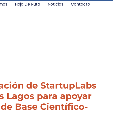
mos
Hoja De Ruta
Noticias
Contacto
ación de StartupLabs
os Lagos para apoyar
e Base Científico-