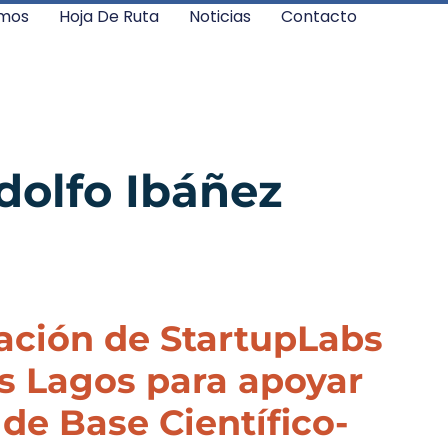
mos
Hoja De Ruta
Noticias
Contacto
dolfo Ibáñez
ación de StartupLabs
os Lagos para apoyar
e Base Científico-