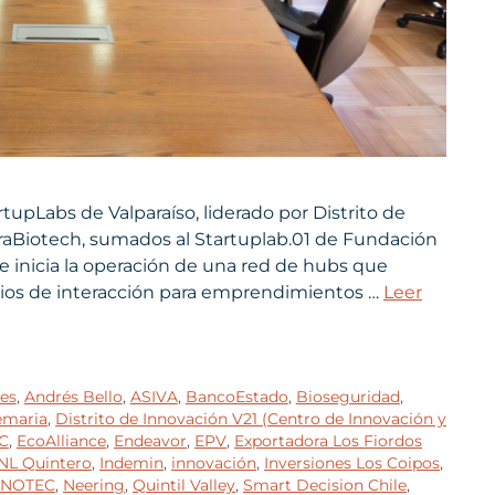
tupLabs de Valparaíso, liderado por Distrito de
uraBiotech, sumados al Startuplab.01 de Fundación
se inicia la operación de una red de hubs que
acios de interacción para emprendimientos …
Leer
es
,
Andrés Bello
,
ASIVA
,
BancoEstado
,
Bioseguridad
,
maria
,
Distrito de Innovación V21 (Centro de Innovación y
C
,
EcoAlliance
,
Endeavor
,
EPV
,
Exportadora Los Fiordos
NL Quintero
,
Indemin
,
innovación
,
Inversiones Los Coipos
,
NOTEC
,
Neering
,
Quintil Valley
,
Smart Decision Chile
,