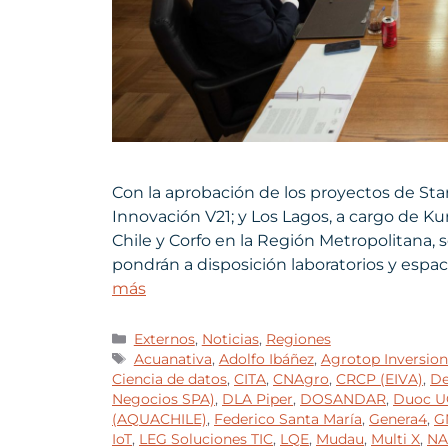
Con la aprobación de los proyectos de Star
Innovación V21; y Los Lagos, a cargo de K
Chile y Corfo en la Región Metropolitana, 
pondrán a disposición laboratorios y esp
más
Externos
,
Noticias
,
Regiones
Acuanativa
,
Adolfo Ibáñez
,
Agrotop Inversion
Ciencia de datos
,
CITA
,
CNAgro
,
CRCP (EIVA)
,
De
Negocios SPA)
,
DLA Piper
,
DOSANDAR
,
Duoc U
(AQUACHILE)
,
Federico Santa María
,
Genera4
,
G
IoT
,
LEG Soluciones TIC
,
LQE
,
Mudau
,
Multi X
,
NA