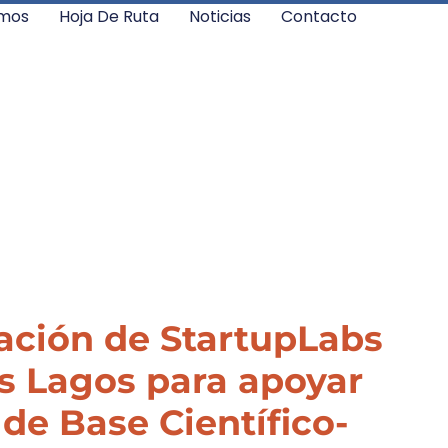
mos
Hoja De Ruta
Noticias
Contacto
ación de StartupLabs
os Lagos para apoyar
e Base Científico-