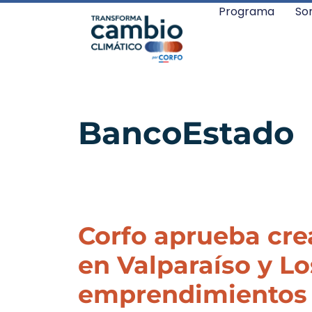
Programa
So
BancoEstado
Corfo aprueba cre
en Valparaíso y L
emprendimientos d