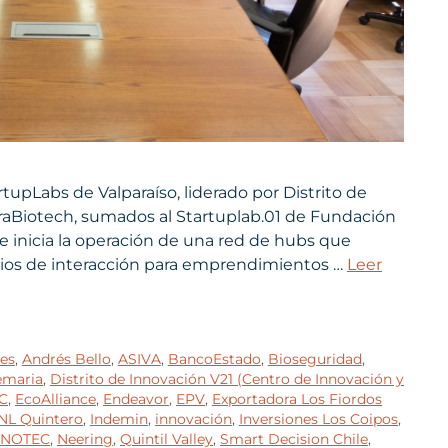
tupLabs de Valparaíso, liderado por Distrito de
uraBiotech, sumados al Startuplab.01 de Fundación
se inicia la operación de una red de hubs que
acios de interacción para emprendimientos …
Leer
es
,
Andrés Bello
,
ASIVA
,
BancoEstado
,
Bioseguridad
,
maria
,
Distrito de Innovación V21 (Centro de Innovación y
C
,
EcoAlliance
,
Endeavor
,
EPV
,
Exportadora Los Fiordos
NL Quintero
,
Indemin
,
innovación
,
Inversiones Los Coipos
,
NOTEC
,
Neering
,
Quintil Valley
,
Smart Decision Chile
,