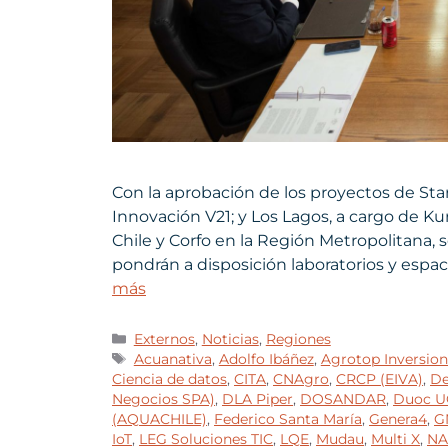
Con la aprobación de los proyectos de Star
Innovación V21; y Los Lagos, a cargo de K
Chile y Corfo en la Región Metropolitana, 
pondrán a disposición laboratorios y esp
más
Externos
,
Noticias
,
Regiones
Acuanativa
,
Adolfo Ibáñez
,
Agrotop Inversion
Ciencia de datos
,
CITA
,
CNAgro
,
CRCP (EIVA)
,
De
Negocios SPA)
,
DLA Piper
,
DOSANDAR
,
Duoc U
(AQUACHILE)
,
Federico Santa María
,
Genera4
,
G
IoT
,
LEG Soluciones TIC
,
LQE
,
Mudau
,
Multi X
,
NA