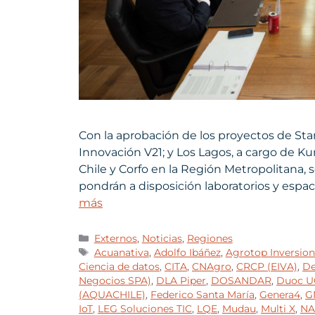
Con la aprobación de los proyectos de Star
Innovación V21; y Los Lagos, a cargo de K
Chile y Corfo en la Región Metropolitana, 
pondrán a disposición laboratorios y esp
más
Externos
,
Noticias
,
Regiones
Acuanativa
,
Adolfo Ibáñez
,
Agrotop Inversion
Ciencia de datos
,
CITA
,
CNAgro
,
CRCP (EIVA)
,
De
Negocios SPA)
,
DLA Piper
,
DOSANDAR
,
Duoc U
(AQUACHILE)
,
Federico Santa María
,
Genera4
,
G
IoT
,
LEG Soluciones TIC
,
LQE
,
Mudau
,
Multi X
,
NA