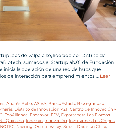
tupLabs de Valparaíso, liderado por Distrito de
uraBiotech, sumados al Startuplab.01 de Fundación
se inicia la operación de una red de hubs que
acios de interacción para emprendimientos …
Leer
es
,
Andrés Bello
,
ASIVA
,
BancoEstado
,
Bioseguridad
,
maria
,
Distrito de Innovación V21 (Centro de Innovación y
C
,
EcoAlliance
,
Endeavor
,
EPV
,
Exportadora Los Fiordos
NL Quintero
,
Indemin
,
innovación
,
Inversiones Los Coipos
,
NOTEC
,
Neering
,
Quintil Valley
,
Smart Decision Chile
,