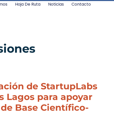
mos
Hoja De Ruta
Noticias
Contacto
siones
ación de StartupLabs
os Lagos para apoyar
e Base Científico-