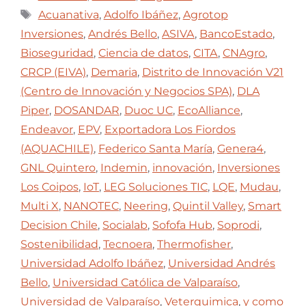
Acuanativa
,
Adolfo Ibáñez
,
Agrotop
Inversiones
,
Andrés Bello
,
ASIVA
,
BancoEstado
,
Bioseguridad
,
Ciencia de datos
,
CITA
,
CNAgro
,
CRCP (EIVA)
,
Demaria
,
Distrito de Innovación V21
(Centro de Innovación y Negocios SPA)
,
DLA
Piper
,
DOSANDAR
,
Duoc UC
,
EcoAlliance
,
Endeavor
,
EPV
,
Exportadora Los Fiordos
(AQUACHILE)
,
Federico Santa María
,
Genera4
,
GNL Quintero
,
Indemin
,
innovación
,
Inversiones
Los Coipos
,
IoT
,
LEG Soluciones TIC
,
LQE
,
Mudau
,
Multi X
,
NANOTEC
,
Neering
,
Quintil Valley
,
Smart
Decision Chile
,
Socialab
,
Sofofa Hub
,
Soprodi
,
Sostenibilidad
,
Tecnoera
,
Thermofisher
,
Universidad Adolfo Ibáñez
,
Universidad Andrés
Bello
,
Universidad Católica de Valparaíso
,
Universidad de Valparaíso
,
Veterquimica
,
y como