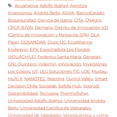
Acuanativa
,
Adolfo Ibáñez
,
Agrotop
Inversiones
,
Andrés Bello
,
ASIVA
,
BancoEstado
,
Bioseguridad
,
Ciencia de datos
,
CITA
,
CNAgro
,
CRCP (EIVA)
,
Demaria
,
Distrito de Innovación V21
(Centro de Innovación y Negocios SPA)
,
DLA
Piper
,
DOSANDAR
,
Duoc UC
,
EcoAlliance
,
Endeavor
,
EPV
,
Exportadora Los Fiordos
(AQUACHILE)
,
Federico Santa María
,
Genera4
,
GNL Quintero
,
Indemin
,
innovación
,
Inversiones
Los Coipos
,
IoT
,
LEG Soluciones TIC
,
LQE
,
Mudau
,
Multi X
,
NANOTEC
,
Neering
,
Quintil Valley
,
Smart
Decision Chile
,
Socialab
,
Sofofa Hub
,
Soprodi
,
Sostenibilidad
,
Tecnoera
,
Thermofisher
,
Universidad Adolfo Ibáñez
,
Universidad Andrés
Bello
,
Universidad Católica de Valparaíso
,
Universidad de Valparaíso
,
Veterquimica
,
y como