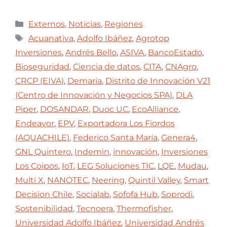
Externos
,
Noticias
,
Regiones
Acuanativa
,
Adolfo Ibáñez
,
Agrotop
Inversiones
,
Andrés Bello
,
ASIVA
,
BancoEstado
,
Bioseguridad
,
Ciencia de datos
,
CITA
,
CNAgro
,
CRCP (EIVA)
,
Demaria
,
Distrito de Innovación V21
(Centro de Innovación y Negocios SPA)
,
DLA
Piper
,
DOSANDAR
,
Duoc UC
,
EcoAlliance
,
Endeavor
,
EPV
,
Exportadora Los Fiordos
(AQUACHILE)
,
Federico Santa María
,
Genera4
,
GNL Quintero
,
Indemin
,
innovación
,
Inversiones
Los Coipos
,
IoT
,
LEG Soluciones TIC
,
LQE
,
Mudau
,
Multi X
,
NANOTEC
,
Neering
,
Quintil Valley
,
Smart
Decision Chile
,
Socialab
,
Sofofa Hub
,
Soprodi
,
Sostenibilidad
,
Tecnoera
,
Thermofisher
,
Universidad Adolfo Ibáñez
,
Universidad Andrés