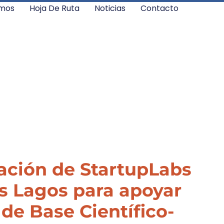
mos
Hoja De Ruta
Noticias
Contacto
ación de StartupLabs
os Lagos para apoyar
e Base Científico-