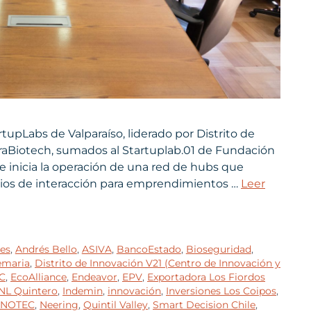
tupLabs de Valparaíso, liderado por Distrito de
uraBiotech, sumados al Startuplab.01 de Fundación
se inicia la operación de una red de hubs que
acios de interacción para emprendimientos …
Leer
es
,
Andrés Bello
,
ASIVA
,
BancoEstado
,
Bioseguridad
,
maria
,
Distrito de Innovación V21 (Centro de Innovación y
C
,
EcoAlliance
,
Endeavor
,
EPV
,
Exportadora Los Fiordos
NL Quintero
,
Indemin
,
innovación
,
Inversiones Los Coipos
,
NOTEC
,
Neering
,
Quintil Valley
,
Smart Decision Chile
,