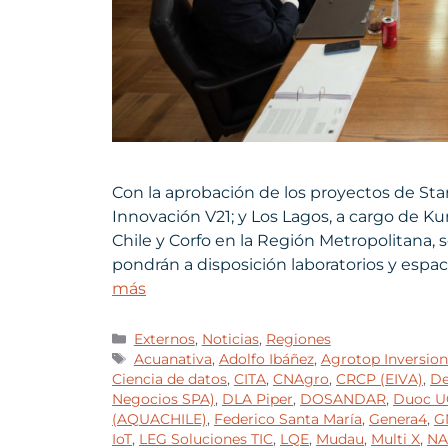
Con la aprobación de los proyectos de Star
Innovación V21; y Los Lagos, a cargo de K
Chile y Corfo en la Región Metropolitana, 
pondrán a disposición laboratorios y esp
más
Externos
,
Noticias
,
Regiones
Acuanativa
,
Adolfo Ibáñez
,
Agrotop Inversion
Ciencia de datos
,
CITA
,
CNAgro
,
CRCP (EIVA)
,
De
Negocios SPA)
,
DLA Piper
,
DOSANDAR
,
Duoc U
(AQUACHILE)
,
Federico Santa María
,
Genera4
,
G
IoT
,
LEG Soluciones TIC
,
LQE
,
Mudau
,
Multi X
,
NA