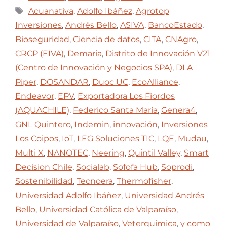
Acuanativa
,
Adolfo Ibáñez
,
Agrotop
Inversiones
,
Andrés Bello
,
ASIVA
,
BancoEstado
,
Bioseguridad
,
Ciencia de datos
,
CITA
,
CNAgro
,
CRCP (EIVA)
,
Demaria
,
Distrito de Innovación V21
(Centro de Innovación y Negocios SPA)
,
DLA
Piper
,
DOSANDAR
,
Duoc UC
,
EcoAlliance
,
Endeavor
,
EPV
,
Exportadora Los Fiordos
(AQUACHILE)
,
Federico Santa María
,
Genera4
,
GNL Quintero
,
Indemin
,
innovación
,
Inversiones
Los Coipos
,
IoT
,
LEG Soluciones TIC
,
LQE
,
Mudau
,
Multi X
,
NANOTEC
,
Neering
,
Quintil Valley
,
Smart
Decision Chile
,
Socialab
,
Sofofa Hub
,
Soprodi
,
Sostenibilidad
,
Tecnoera
,
Thermofisher
,
Universidad Adolfo Ibáñez
,
Universidad Andrés
Bello
,
Universidad Católica de Valparaíso
,
Universidad de Valparaíso
,
Veterquimica
,
y como