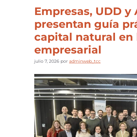
Empresas, UDD y 
presentan guía prá
capital natural en
empresarial
julio 7, 2026
por
adminweb_tcc