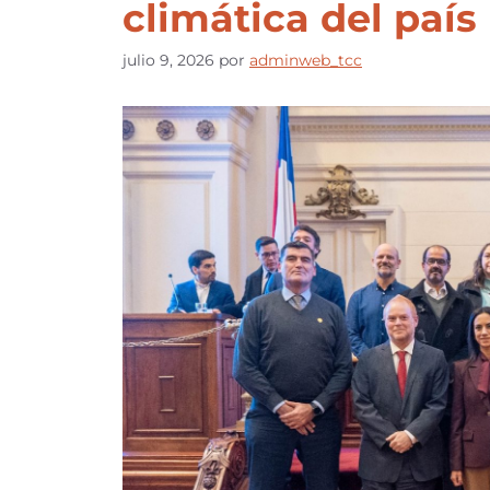
climática del país
julio 9, 2026
por
adminweb_tcc