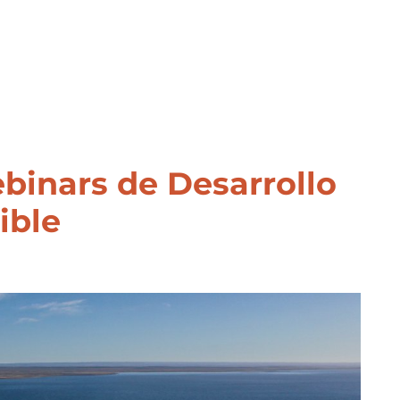
ebinars de Desarrollo
ible