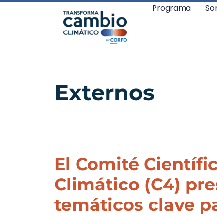
Programa
So
Externos
El Comité Científ
Climático (C4) pr
temáticos clave pa