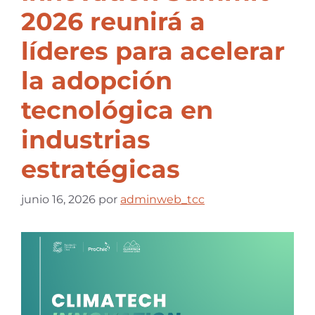
2026 reunirá a
líderes para acelerar
la adopción
tecnológica en
industrias
estratégicas
junio 16, 2026
por
adminweb_tcc