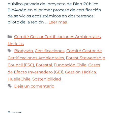
público-privada del proyecto de Bien Público
BioAysén en el primer proceso de certificación
de servicios ecosistémicos en dos terrenos
piloto de la región …
Leer más
Comité Gestor Certificaciones Ambientales
,
Noticias
BioAysén
,
Certificaciones
,
Comité Gestor de
Certificaciones Ambientales
,
Forest Stewardship
Council (FSC)
,
Forestal
,
Fundación Chile
,
Gases
de Efecto Invernadero (GEI)
,
Gestión Hídrica
,
HuellaChile
,
Sostenibilidad
Deja un comentario
Buscar