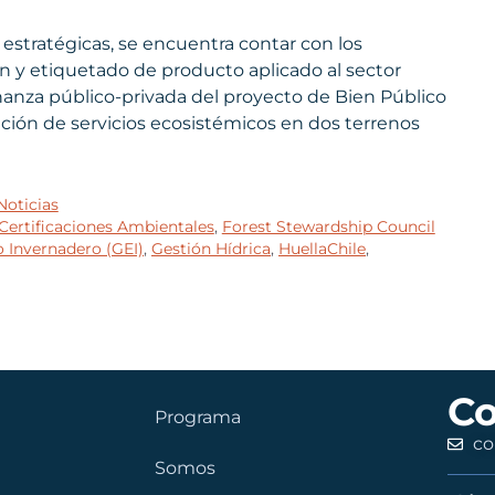
estratégicas, se encuentra contar con los
ión y etiquetado de producto aplicado al sector
nanza público-privada del proyecto de Bien Público
ación de servicios ecosistémicos en dos terrenos
Noticias
Certificaciones Ambientales
,
Forest Stewardship Council
o Invernadero (GEI)
,
Gestión Hídrica
,
HuellaChile
,
Co
Programa
co
Somos