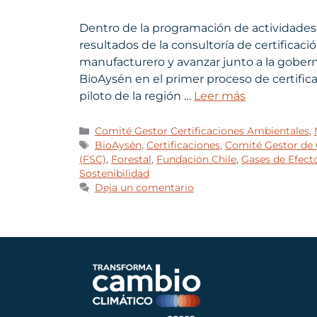
Dentro de la programación de actividades 
resultados de la consultoría de certificac
manufacturero y avanzar junto a la gober
BioAysén en el primer proceso de certific
piloto de la región …
Leer más
Comité Gestor Certificaciones Ambientales
,
BioAysén
,
Certificaciones
,
Comité Gestor de 
(FSC)
,
Forestal
,
Fundación Chile
,
Gases de Efect
Sostenibilidad
Deja un comentario