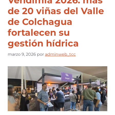
Vendimia 2026: más
de 20 viñas del Valle
de Colchagua
fortalecen su
gestión hídrica
marzo 9, 2026
por
adminweb_tcc