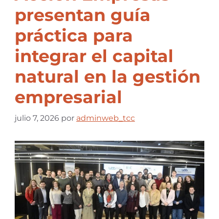
presentan guía
práctica para
integrar el capital
natural en la gestión
empresarial
julio 7, 2026
por
adminweb_tcc