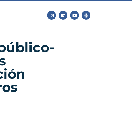
público-
s
ción
ros