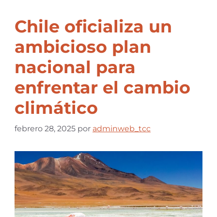
Chile oficializa un
ambicioso plan
nacional para
enfrentar el cambio
climático
febrero 28, 2025
por
adminweb_tcc