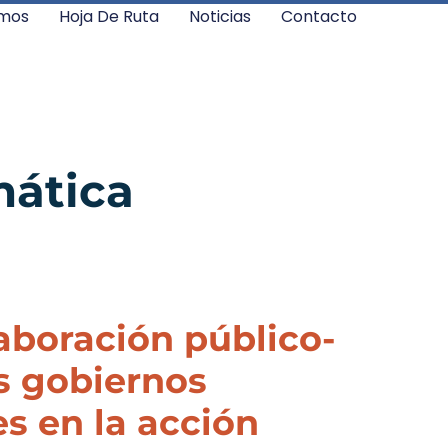
mos
Hoja De Ruta
Noticias
Contacto
mática
aboración público-
os gobiernos
es en la acción