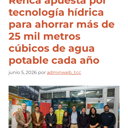
Renca apuesta por
tecnología hídrica
para ahorrar más de
25 mil metros
cúbicos de agua
potable cada año
junio 5, 2026
por
adminweb_tcc