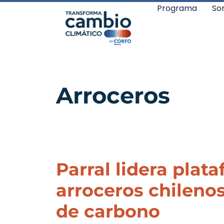
Programa
So
Arroceros
Parral lidera plat
arroceros chileno
de carbono