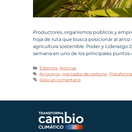
Productores, organismos públicos y empre
hoja de ruta que busca posicionar al arroz
agricultura sostenible. Poder y Liderazgo 
semana en uno de los principales puntos d
Externos
,
Noticias
Arroceros
,
mercados de carbono
,
Plataform
Deja un comentario