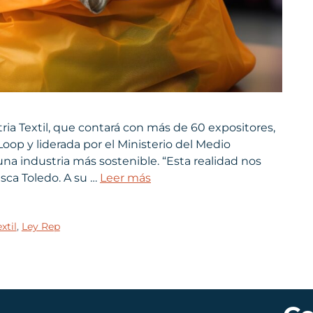
tria Textil, que contará con más de 60 expositores,
oop y liderada por el Ministerio del Medio
na industria más sostenible. “Esta realidad nos
isca Toledo. A su …
Leer más
xtil
,
Ley Rep