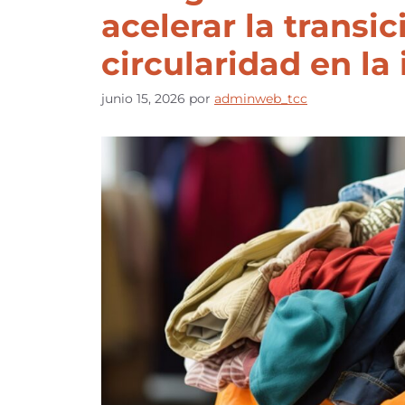
acelerar la transic
circularidad en la 
junio 15, 2026
por
adminweb_tcc