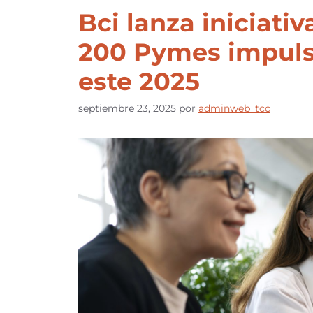
Bci lanza iniciati
200 Pymes impulse
este 2025
septiembre 23, 2025
por
adminweb_tcc