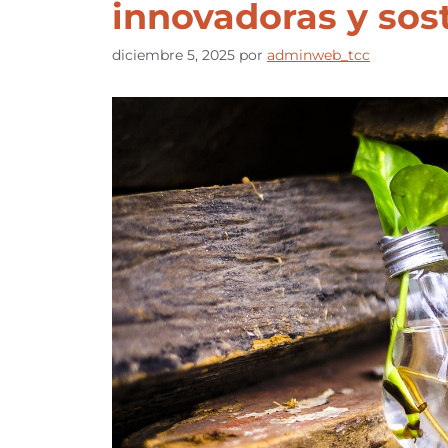
innovadoras y sos
diciembre 5, 2025
por
adminweb_tcc