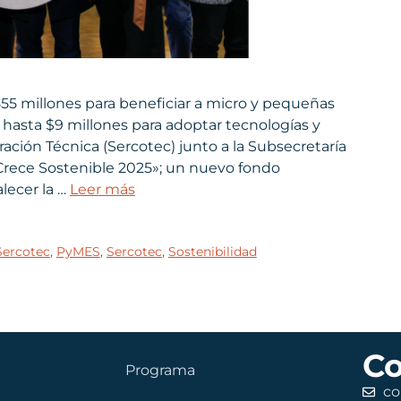
55 millones para beneficiar a micro y pequeñas
hasta $9 millones para adoptar tecnologías y
ración Técnica (Sercotec) junto a la Subsecretaría
Crece Sostenible 2025»; un nuevo fondo
lecer la …
Leer más
Sercotec
,
PyMES
,
Sercotec
,
Sostenibilidad
Co
Programa
co