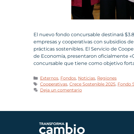
El nuevo fondo concursable destinará $3.8
empresas y cooperativas con subsidios de 
prácticas sostenibles. El Servicio de Coope
de Economía, presentaron oficialmente «
concursable que tiene como objetivo forta
Externos
,
Fondos
,
Noticias
,
Regiones
Cooperativas
,
Crece Sostenible 2025
,
Fondo 
Deja un comentario