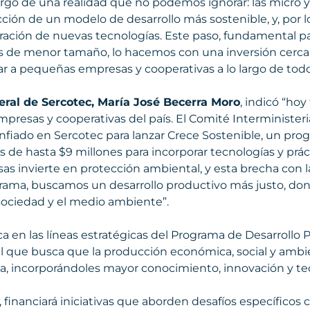
argo de una realidad que no podemos ignorar: las micro
ucción de un modelo de desarrollo más sostenible, y, por
ración de nuevas tecnologías. Este paso, fundamental pa
 de menor tamaño, lo hacemos con una inversión cercan
r a pequeñas empresas y cooperativas a lo largo de todo 
ral de Sercotec, María José Becerra Moro
, indicó “ho
presas y cooperativas del país. El Comité Interministeria
nfiado en Sercotec para lanzar Crece Sostenible, un pro
s de hasta $9 millones para incorporar tecnologías y práct
sas invierte en protección ambiental, y esta brecha con 
rama, buscamos un desarrollo productivo más justo, do
sociedad y el medio ambiente”.
 en las líneas estratégicas del Programa de Desarrollo 
ial que busca que la producción económica, social y ambie
va, incorporándoles mayor conocimiento, innovación y te
, financiará iniciativas que aborden desafíos específicos