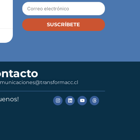
SUSCRÍBETE
ntacto
municaciones@transformacc.cl
uenos!