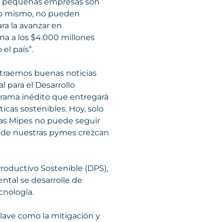
 y pequeñas empresas son
 lo mismo, no pueden
ra la avanzar en
a a los $4.000 millones
el país”.
y traemos buenas noticias
l para el Desarrollo
grama inédito que entregará
icas sostenibles. Hoy, solo
las Mipes no puede seguir
nde nuestras pymes crezcan
Productivo Sostenible (DPS),
ntal se desarrolle de
cnología.
 clave como la mitigación y