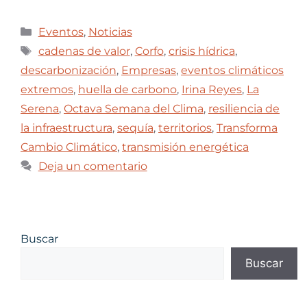
Eventos
,
Noticias
cadenas de valor
,
Corfo
,
crisis hídrica
,
descarbonización
,
Empresas
,
eventos climáticos
extremos
,
huella de carbono
,
Irina Reyes
,
La
Serena
,
Octava Semana del Clima
,
resiliencia de
la infraestructura
,
sequía
,
territorios
,
Transforma
Cambio Climático
,
transmisión energética
Deja un comentario
Buscar
Buscar