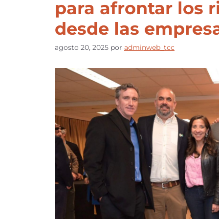
para afrontar los 
desde las empresa
agosto 20, 2025
por
adminweb_tcc