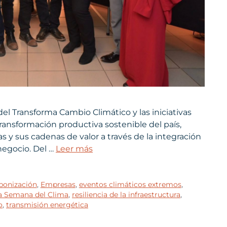
 del Transforma Cambio Climático y las iniciativas
transformación productiva sostenible del país,
 y sus cadenas de valor a través de la integración
negocio. Del …
Leer más
bonización
,
Empresas
,
eventos climáticos extremos
,
a Semana del Clima
,
resiliencia de la infraestructura
,
o
,
transmisión energética