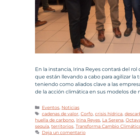
En la instancia, Irina Reyes contará del rol
que están llevando a cabo para agilizar la 
teniendo como aliados clave a las empresas
de la acción climática en sus modelos de 
Eventos
,
Noticias
cadenas de valor
,
Corfo
,
crisis hídrica
,
descar
huella de carbono
,
Irina Reyes
,
La Serena
,
Octav
sequía
,
territorios
,
Transforma Cambio Climátic
Deja un comentario