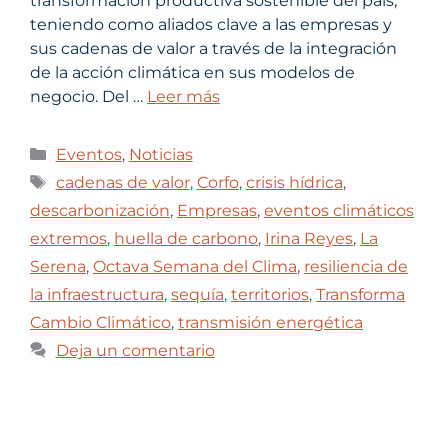
transformación productiva sostenible del país,
teniendo como aliados clave a las empresas y
sus cadenas de valor a través de la integración
de la acción climática en sus modelos de
negocio. Del …
Leer más
Eventos
,
Noticias
cadenas de valor
,
Corfo
,
crisis hídrica
,
descarbonización
,
Empresas
,
eventos climáticos
extremos
,
huella de carbono
,
Irina Reyes
,
La
Serena
,
Octava Semana del Clima
,
resiliencia de
la infraestructura
,
sequía
,
territorios
,
Transforma
Cambio Climático
,
transmisión energética
Deja un comentario