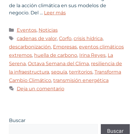
de la acción climática en sus modelos de
negocio. Del …
Leer más
Eventos
,
Noticias
cadenas de valor
,
Corfo
,
crisis hídrica
,
descarbonización
,
Empresas
,
eventos climáticos
extremos
,
huella de carbono
,
Irina Reyes
,
La
Serena
,
Octava Semana del Clima
,
resiliencia de
la infraestructura
,
sequía
,
territorios
,
Transforma
Cambio Climático
,
transmisión energética
Deja un comentario
Buscar
Buscar