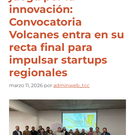
innovación:
Convocatoria
Volcanes entra en su
recta final para
impulsar startups
regionales
marzo 11, 2026
por
adminweb_tcc