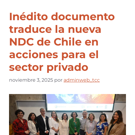
Inédito documento
traduce la nueva
NDC de Chile en
acciones para el
sector privado
noviembre 3, 2025
por
adminweb_tcc