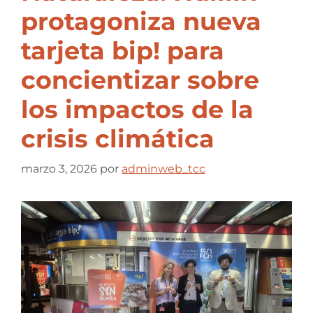
protagoniza nueva
tarjeta bip! para
concientizar sobre
los impactos de la
crisis climática
marzo 3, 2026
por
adminweb_tcc