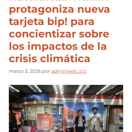
protagoniza nueva
tarjeta bip! para
concientizar sobre
los impactos de la
crisis climática
marzo 3, 2026
por
adminweb_tcc