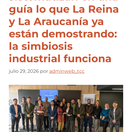
guía lo que La Reina
y La Araucanía ya
están demostrando:
la simbiosis
industrial funciona
julio 29, 2026
por
adminweb_tcc