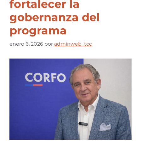
fortalecer la
gobernanza del
programa
enero 6, 2026
por
adminweb_tcc