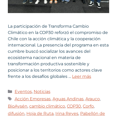
La participación de Transforma Cambio
Climático en la COP30 reforzó el compromiso de
Chile con la acción climática y la cooperación
internacional. La presencia del programa en esta
cumbre buscó socializar los avances del
ecosistema nacional en materia de
transformación productiva sostenible y
posicionar a los territorios como actores clave
frente a los desafíos globales …
Leer más
Eventos
,
Noticias
Acción Empresas
,
Aguas Andinas
,
Arauco
,
BioAysén
,
cambio climático
,
COP30
,
Corfo
,
difusión
,
Hoja de Ruta
,
Irina Reyes
,
Pabellón de