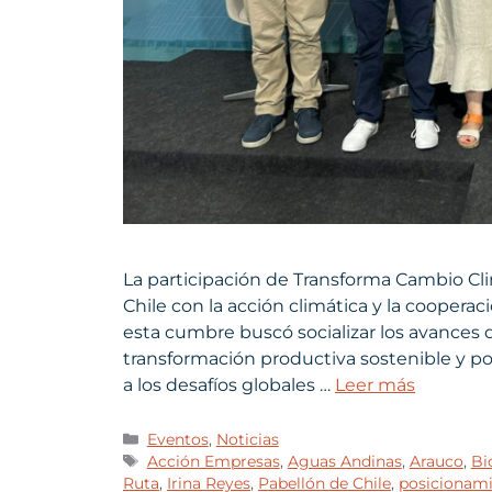
La participación de Transforma Cambio Cl
Chile con la acción climática y la coopera
esta cumbre buscó socializar los avances 
transformación productiva sostenible y pos
a los desafíos globales …
Leer más
Eventos
,
Noticias
Acción Empresas
,
Aguas Andinas
,
Arauco
,
Bi
Ruta
,
Irina Reyes
,
Pabellón de Chile
,
posicionam