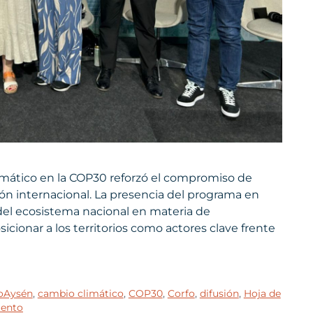
imático en la COP30 reforzó el compromiso de
ción internacional. La presencia del programa en
del ecosistema nacional en materia de
icionar a los territorios como actores clave frente
oAysén
,
cambio climático
,
COP30
,
Corfo
,
difusión
,
Hoja de
iento