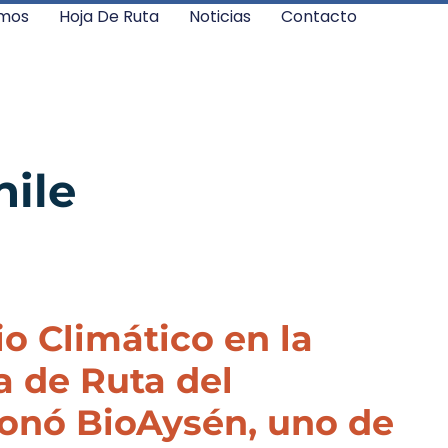
mos
Hoja De Ruta
Noticias
Contacto
hile
 Climático en la
a de Ruta del
onó BioAysén, uno de