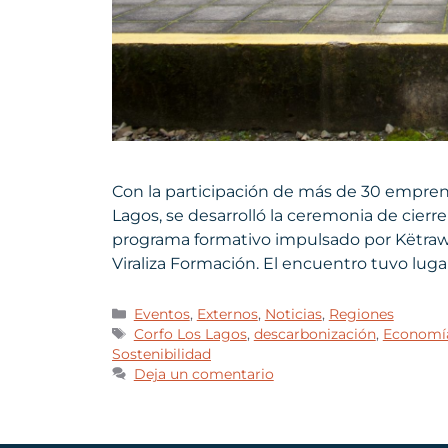
Con la participación de más de 30 empre
Lagos, se desarrolló la ceremonia de cier
programa formativo impulsado por Këtrawa,
Viraliza Formación. El encuentro tuvo luga
Eventos
,
Externos
,
Noticias
,
Regiones
Corfo Los Lagos
,
descarbonización
,
Economía
Sostenibilidad
Deja un comentario