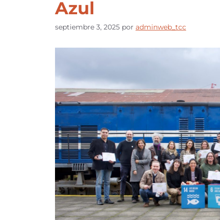
Azul
septiembre 3, 2025
por
adminweb_tcc