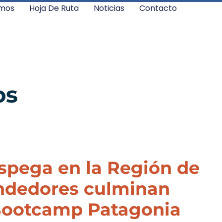
mos
Hoja De Ruta
Noticias
Contacto
os
spega en la Región de
ndedores culminan
 Bootcamp Patagonia