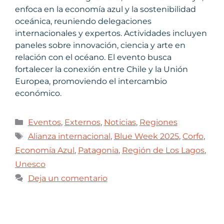
enfoca en la economía azul y la sostenibilidad
oceánica, reuniendo delegaciones
internacionales y expertos. Actividades incluyen
paneles sobre innovación, ciencia y arte en
relación con el océano. El evento busca
fortalecer la conexión entre Chile y la Unión
Europea, promoviendo el intercambio
económico.
Eventos
,
Externos
,
Noticias
,
Regiones
Alianza internacional
,
Blue Week 2025
,
Corfo
,
Economía Azul
,
Patagonia
,
Región de Los Lagos
,
Unesco
Deja un comentario