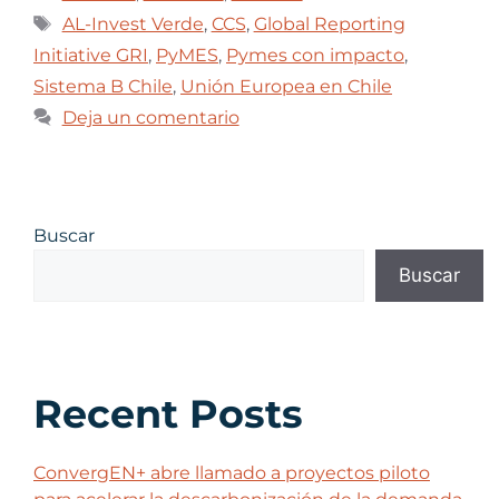
AL-Invest Verde
,
CCS
,
Global Reporting
Initiative GRI
,
PyMES
,
Pymes con impacto
,
Sistema B Chile
,
Unión Europea en Chile
Deja un comentario
Buscar
Buscar
Recent Posts
ConvergEN+ abre llamado a proyectos piloto