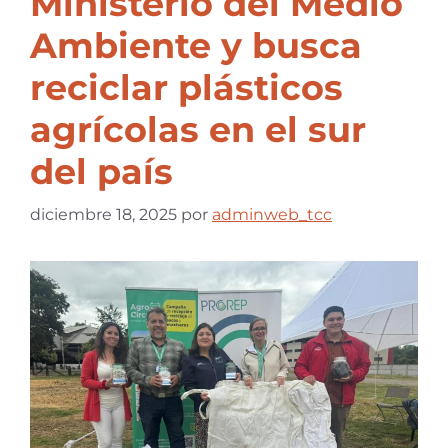
Ministerio del Medio
Ambiente y busca
reciclar plásticos
agrícolas en el sur
del país
diciembre 18, 2025
por
adminweb_tcc