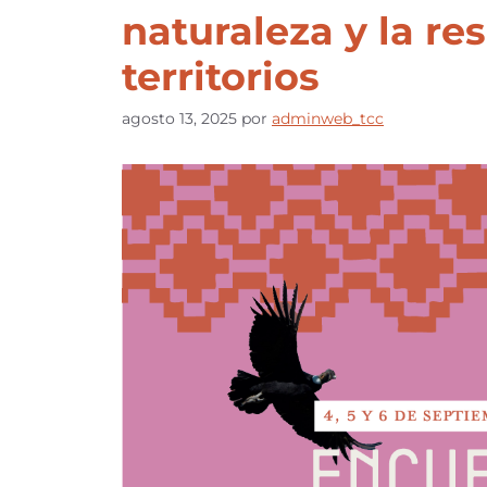
naturaleza y la res
territorios
agosto 13, 2025
por
adminweb_tcc