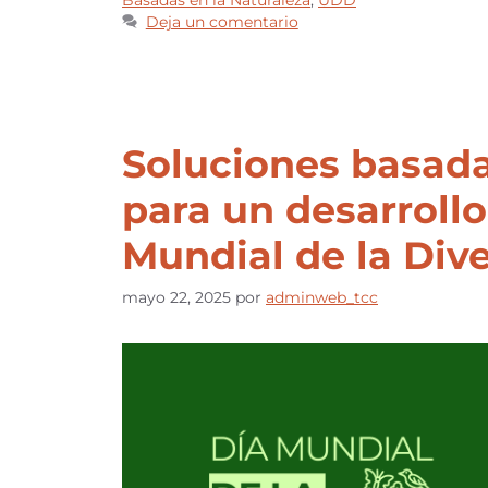
Deja un comentario
Soluciones basada
para un desarrollo
Mundial de la Div
mayo 22, 2025
por
adminweb_tcc