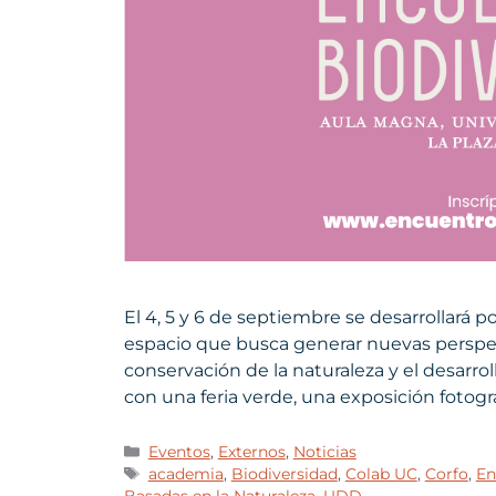
El 4, 5 y 6 de septiembre se desarrollará p
espacio que busca generar nuevas perspect
conservación de la naturaleza y el desarroll
con una feria verde, una exposición fotográ
Eventos
,
Externos
,
Noticias
academia
,
Biodiversidad
,
Colab UC
,
Corfo
,
En
Basadas en la Naturaleza
,
UDD