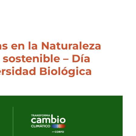
s en la Naturaleza
 sostenible – Día
ersidad Biológica