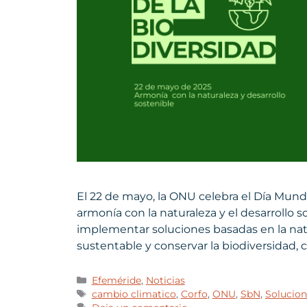
El 22 de mayo, la ONU celebra el Día Mundi
armonía con la naturaleza y el desarrollo 
implementar soluciones basadas en la natu
sustentable y conservar la biodiversidad, 
Efeméride
,
Noticias
cambio climatico
,
Corfo
,
ONU
,
SbN
,
Solucion