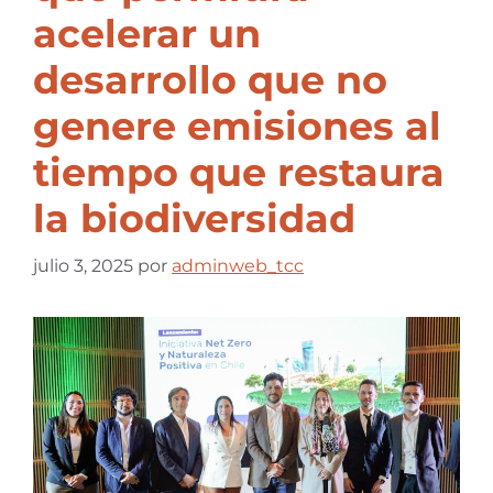
acelerar un
desarrollo que no
genere emisiones al
tiempo que restaura
la biodiversidad
julio 3, 2025
por
adminweb_tcc