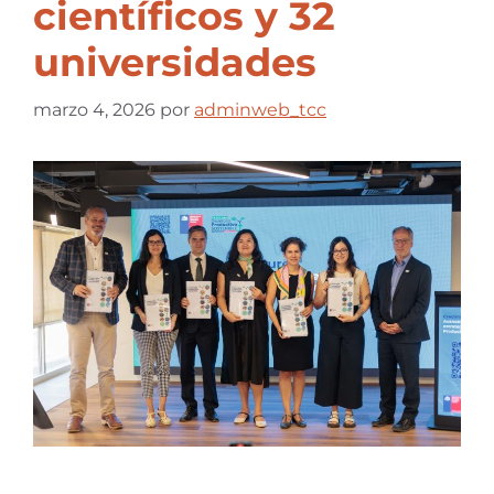
científicos y 32
universidades
marzo 4, 2026
por
adminweb_tcc