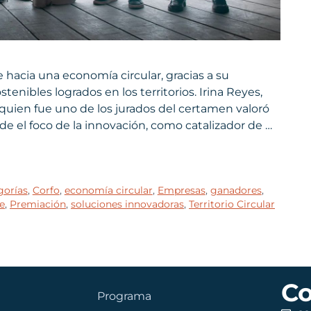
 hacia una economía circular, gracias a su
tenibles logrados en los territorios. Irina Reyes,
quien fue uno de los jurados del certamen valoró
de el foco de la innovación, como catalizador de …
gorías
,
Corfo
,
economía circular
,
Empresas
,
ganadores
,
e
,
Premiación
,
soluciones innovadoras
,
Territorio Circular
Co
Programa