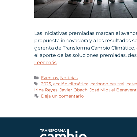
Las iniciativas premiadas marcan el avance
propuesta innovadora y a los resultados sos
gerenta de Transforma Cambio Climático, 
el aporte de las soluciones premiadas, des
Leer más
Eventos
,
Noticias
2025
,
acción climática
,
carbono neutral
,
cate
Irina Reyes
,
Javier Obach
,
José Miguel Benavent
Deja un comentario