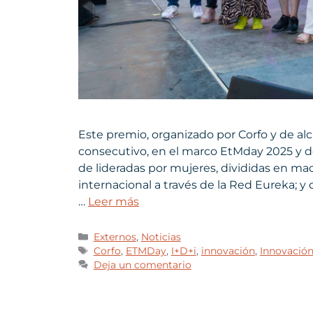
Este premio, organizado por Corfo y de al
consecutivo, en el marco EtMday 2025 y d
de lideradas por mujeres, divididas en mac
internacional a través de la Red Eureka; y 
…
Leer más
Externos
,
Noticias
Corfo
,
ETMDay
,
I+D+i
,
innovación
,
Innovació
Deja un comentario