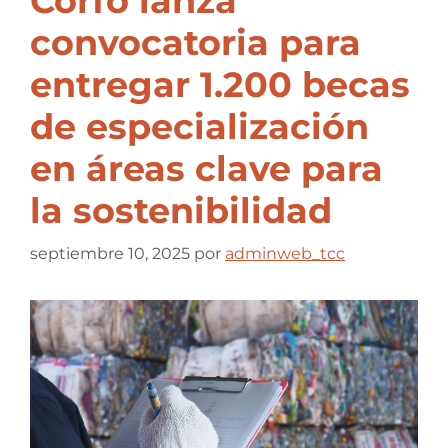
Corfo lanza
convocatoria para
entregar 1.200 becas
de especialización
en áreas clave para
la sostenibilidad
septiembre 10, 2025
por
adminweb_tcc