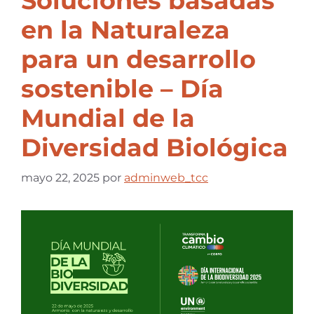
Soluciones basadas
en la Naturaleza
para un desarrollo
sostenible – Día
Mundial de la
Diversidad Biológica
mayo 22, 2025
por
adminweb_tcc