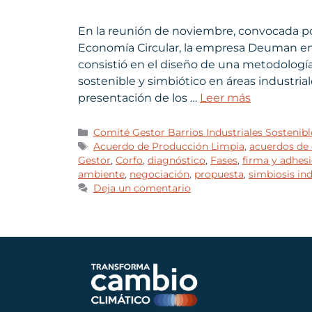
En la reunión de noviembre, convocada p
Economía Circular, la empresa Deuman entr
consistió en el diseño de una metodologí
sostenible y simbiótico en áreas industriale
presentación de los …
Leer más
Comité Gestor Barrios Industriales Sostenibl
Acuerdo de Producción Limpia
,
acuerdos de 
Gestor
,
Corfo
,
diagnóstico
,
Fases
,
firma y adhes
ambiente
,
negociación
,
propuesta
,
simbiosis ind
Deja un comentario