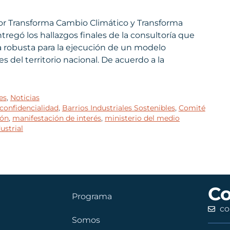
or Transforma Cambio Climático y Transforma
egó los hallazgos finales de la consultoría que
a robusta para la ejecución de un modelo
s del territorio nacional. De acuerdo a la
es
,
Noticias
confidencialidad
,
Barrios Industriales Sostenibles
,
Comité
ión
,
manifestación de interés
,
ministerio del medio
ustrial
Co
Programa
co
Somos