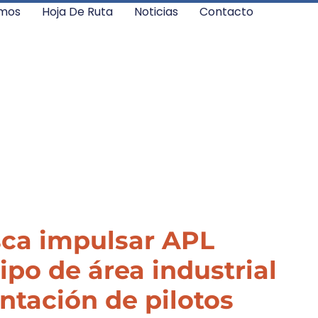
mos
Hoja De Ruta
Noticias
Contacto
sca impulsar APL
ipo de área industrial
tación de pilotos