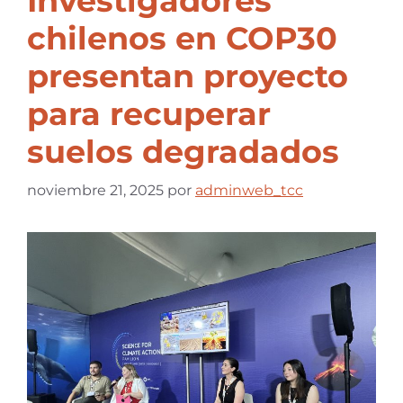
Investigadores
chilenos en COP30
presentan proyecto
para recuperar
suelos degradados
noviembre 21, 2025
por
adminweb_tcc