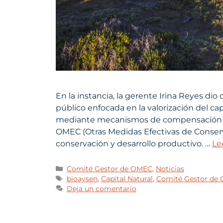
En la instancia, la gerente Irina Reyes dio
público enfocada en la valorización del cap
mediante mecanismos de compensación eco
OMEC (Otras Medidas Efectivas de Conser
conservación y desarrollo productivo. …
Le
Comité Gestor de OMEC
,
Noticias
bioaysen
,
Capital Natural
,
Comité Gestor de
Deja un comentario